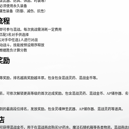
含武器、防具、饰品、时装等）
必须使用永久装备
属性装备（防御、减伤、抗性）
流程
即可参与混战。每次挑战需消耗一定费用
匹配
3
名对手供选择
名对手中任选
1
人进行对战
动战斗，技能按预设顺序释放
根据胜负计算分数
奖励
等奖励，排名越高奖励越丰厚。包含包含混战灵药、混战金币等。
名，可依次解锁更高等级的首次达成奖励。包含混战灵药、混战金币、
AP
储存器、名
到的最高段位排名，发放奖励。包含灵魂神圣武器、
AP
储存器、混战灵药等道具。
店
可获得混战金币，用于在混战商店购买
SP
药水、魔法石随机箱等各类物资。混战商店