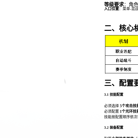
等级要求
：角
入口位置
：菜单
-
混战
二、核心
三、配置
3.1
技能配置
必须选择
5
个攻击技
必须配置
1
个光环技
技能按配置顺序依次
3.2
装备配置