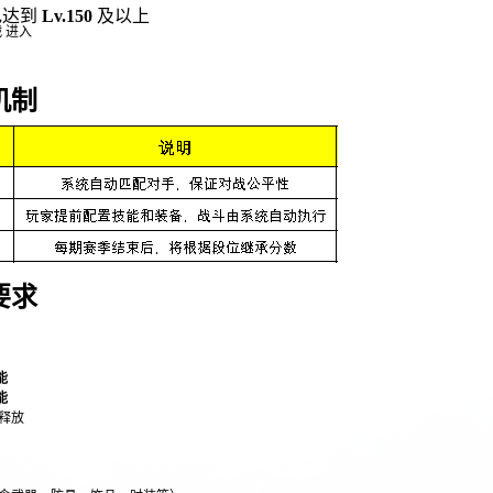
色达到
Lv.150
及以上
 进入
机制
要求
能
能
释放